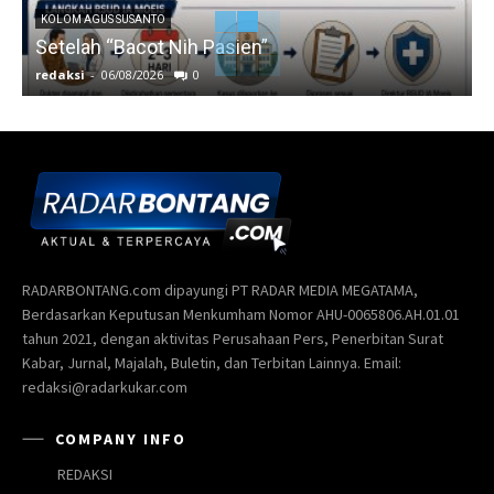
KOLOM AGUS SUSANTO
Setelah “Bacot Nih Pasien”
redaksi
-
06/08/2026
0
r
RADARBONTANG.com dipayungi PT RADAR MEDIA MEGATAMA,
Berdasarkan Keputusan Menkumham Nomor AHU-0065806.AH.01.01
tahun 2021, dengan aktivitas Perusahaan Pers, Penerbitan Surat
Kabar, Jurnal, Majalah, Buletin, dan Terbitan Lainnya. Email:
redaksi@radarkukar.com
COMPANY INFO
REDAKSI