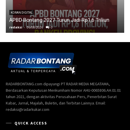
KORAN DIGITAL
APBD Bontang 2027 Turun Jadi Rp1,6 Triliun
redaksi
-
06/08/2026
0
r
RADARBONTANG.com dipayungi PT RADAR MEDIA MEGATAMA,
Berdasarkan Keputusan Menkumham Nomor AHU-0065806.AH.01.01
tahun 2021, dengan aktivitas Perusahaan Pers, Penerbitan Surat
Kabar, Jurnal, Majalah, Buletin, dan Terbitan Lainnya. Email:
redaksi@radarkukar.com
QUICK ACCESS