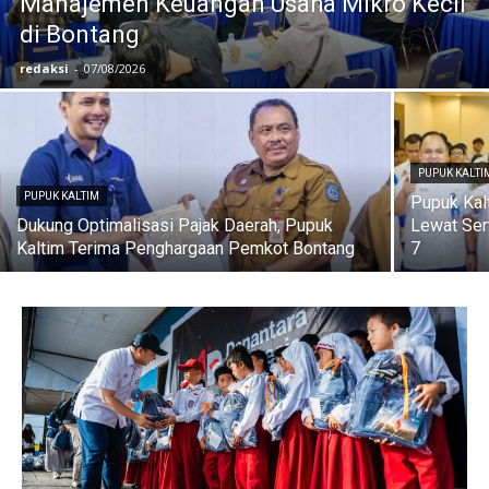
Manajemen Keuangan Usaha Mikro Kecil
di Bontang
redaksi
-
07/08/2026
PUPUK KALTI
PUPUK KALTIM
Pupuk Kal
Dukung Optimalisasi Pajak Daerah, Pupuk
Lewat Sert
Kaltim Terima Penghargaan Pemkot Bontang
7