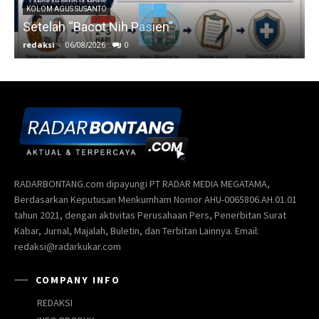
KOLOM AGUS SUSANTO
Setelah “Bacot Nih Pasien”
redaksi
-
06/08/2026
0
r
RADARBONTANG.com dipayungi PT RADAR MEDIA MEGATAMA,
Berdasarkan Keputusan Menkumham Nomor AHU-0065806.AH.01.01
tahun 2021, dengan aktivitas Perusahaan Pers, Penerbitan Surat
Kabar, Jurnal, Majalah, Buletin, dan Terbitan Lainnya. Email:
redaksi@radarkukar.com
COMPANY INFO
REDAKSI