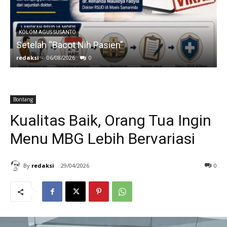
KOLOM AGUS SUSANTO
Setelah “Bacot Nih Pasien”
redaksi
-
06/08/2026
0
r