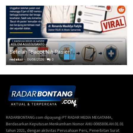
KOLOM AGUS SUSANTO
Setelah “Bacot Nih Pasien”
redaksi
-
06/08/2026
0
r
RADARBONTANG.com dipayungi PT RADAR MEDIA MEGATAMA,
Berdasarkan Keputusan Menkumham Nomor AHU-0065806.AH.01.01
tahun 2021, dengan aktivitas Perusahaan Pers, Penerbitan Surat