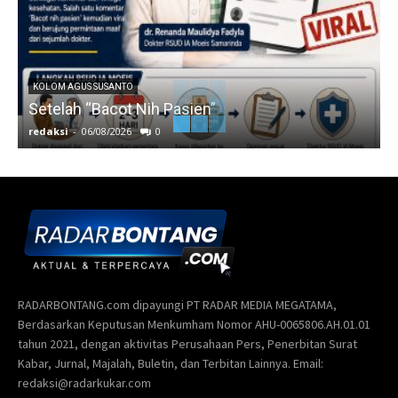
KOLOM AGUS SUSANTO
Setelah “Bacot Nih Pasien”
redaksi
-
06/08/2026
0
r
RADARBONTANG.com dipayungi PT RADAR MEDIA MEGATAMA,
Berdasarkan Keputusan Menkumham Nomor AHU-0065806.AH.01.01
tahun 2021, dengan aktivitas Perusahaan Pers, Penerbitan Surat
Kabar, Jurnal, Majalah, Buletin, dan Terbitan Lainnya. Email:
redaksi@radarkukar.com