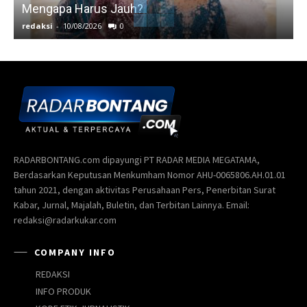
Mengapa Harus Jauh?
J
redaksi
-
10/08/2026
0
r
RADARBONTANG.com dipayungi PT RADAR MEDIA MEGATAMA,
Berdasarkan Keputusan Menkumham Nomor AHU-0065806.AH.01.01
tahun 2021, dengan aktivitas Perusahaan Pers, Penerbitan Surat
Kabar, Jurnal, Majalah, Buletin, dan Terbitan Lainnya. Email:
redaksi@radarkukar.com
COMPANY INFO
REDAKSI
INFO PRODUK