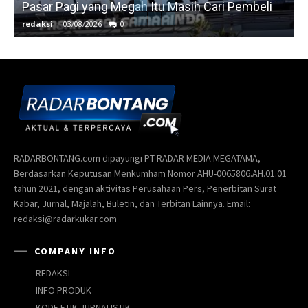
Pasar Pagi yang Megah Itu Masih Cari Pembeli
redaksi
-
03/08/2026
0
r
RADARBONTANG.com dipayungi PT RADAR MEDIA MEGATAMA,
Berdasarkan Keputusan Menkumham Nomor AHU-0065806.AH.01.01
tahun 2021, dengan aktivitas Perusahaan Pers, Penerbitan Surat
Kabar, Jurnal, Majalah, Buletin, dan Terbitan Lainnya. Email:
redaksi@radarkukar.com
COMPANY INFO
REDAKSI
INFO PRODUK
KODE ETIK JURNALISTIK