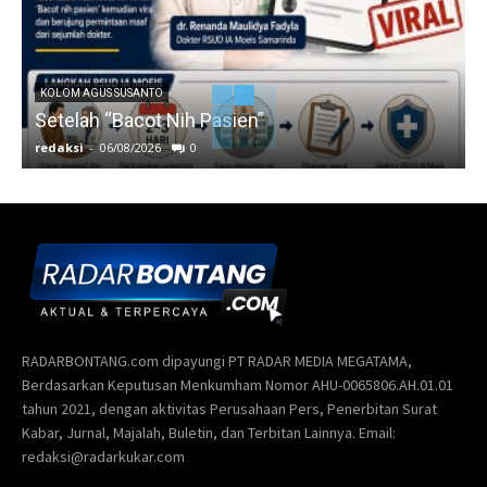
KOLOM AGUS SUSANTO
Setelah “Bacot Nih Pasien”
redaksi
-
06/08/2026
0
r
RADARBONTANG.com dipayungi PT RADAR MEDIA MEGATAMA,
Berdasarkan Keputusan Menkumham Nomor AHU-0065806.AH.01.01
tahun 2021, dengan aktivitas Perusahaan Pers, Penerbitan Surat
Kabar, Jurnal, Majalah, Buletin, dan Terbitan Lainnya. Email:
redaksi@radarkukar.com