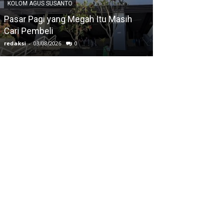
KOLOM AGUS SUSANTO
KOLOM AGUS SUS
Pasar Pagi yang Megah Itu Masih
Cari Pembeli
Ketika Mata Tu
redaksi
-
03/08/2026
0
redaksi
-
03/08/2026