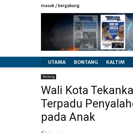
redaksi
info produk
masuk / bergabung
UTAMA
BONTANG
KALTIM
Bontang
Wali Kota Tekank
Terpadu Penyalah
pada Anak