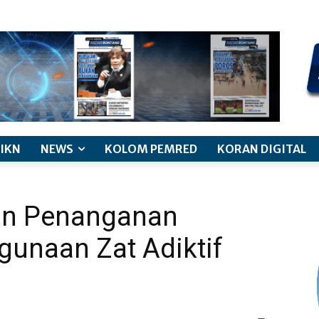
kode etik jurnalistik
pemberitaan anak
pedoman siber
discl
IKN
NEWS
KOLOM PEMRED
KORAN DIGITAL
an Penanganan
gunaan Zat Adiktif