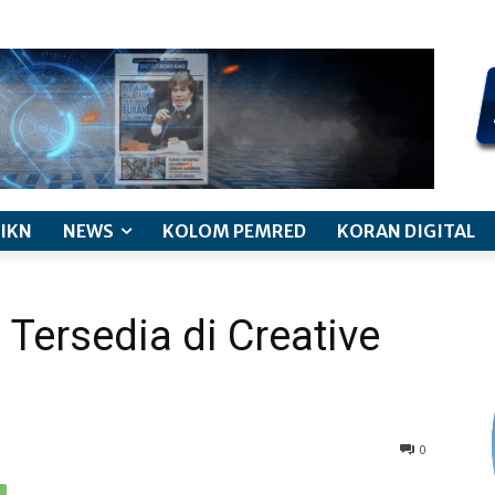
kode etik jurnalistik
pemberitaan anak
pedoman siber
discl
IKN
NEWS
KOLOM PEMRED
KORAN DIGITAL
ersedia di Creative
0