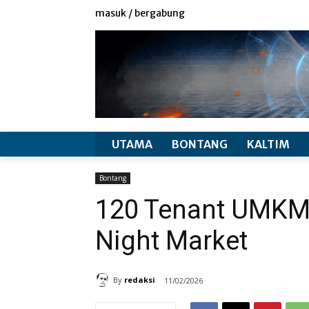
redaksi
info produk
masuk / bergabung
UTAMA
BONTANG
KALTIM
Bontang
120 Tenant UMKM T
Night Market
By
redaksi
11/02/2026