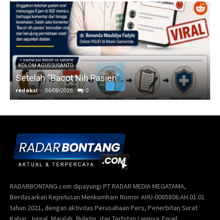
KOLOM AGUS SUSANTO
Setelah “Bacot Nih Pasien”
redaksi
-
06/08/2026
0
r
RADARBONTANG.com dipayungi PT RADAR MEDIA MEGATAMA,
Berdasarkan Keputusan Menkumham Nomor AHU-0065806.AH.01.01
tahun 2021, dengan aktivitas Perusahaan Pers, Penerbitan Surat
Kabar, Jurnal, Majalah, Buletin, dan Terbitan Lainnya. Email: