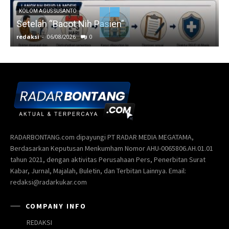
KOLOM AGUS SUSANTO
Setelah “Bacot Nih Pasien”
redaksi
-
06/08/2026
0
r
RADARBONTANG.com dipayungi PT RADAR MEDIA MEGATAMA,
Berdasarkan Keputusan Menkumham Nomor AHU-0065806.AH.01.01
tahun 2021, dengan aktivitas Perusahaan Pers, Penerbitan Surat
Kabar, Jurnal, Majalah, Buletin, dan Terbitan Lainnya. Email:
redaksi@radarkukar.com
COMPANY INFO
REDAKSI