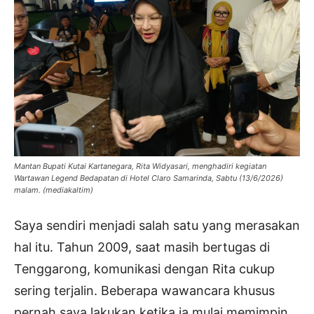
Mantan Bupati Kutai Kartanegara, Rita Widyasari, menghadiri kegiatan
Wartawan Legend Bedapatan di Hotel Claro Samarinda, Sabtu (13/6/2026)
malam. (mediakaltim)
Saya sendiri menjadi salah satu yang merasakan
hal itu. Tahun 2009, saat masih bertugas di
Tenggarong, komunikasi dengan Rita cukup
sering terjalin. Beberapa wawancara khusus
pernah saya lakukan ketika ia mulai memimpin