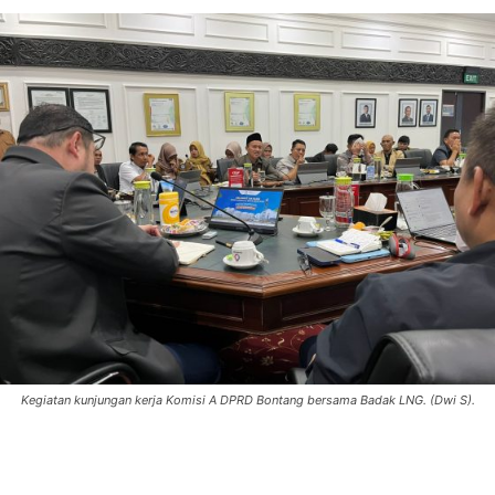
Kegiatan kunjungan kerja Komisi A DPRD Bontang bersama Badak LNG. (Dwi S).