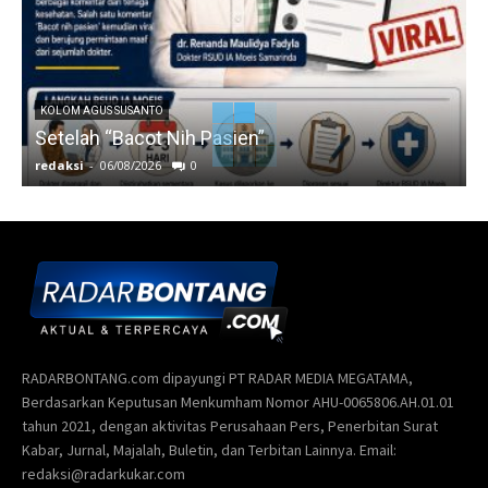
KOLOM AGUS SUSANTO
Setelah “Bacot Nih Pasien”
redaksi
-
06/08/2026
0
r
RADARBONTANG.com dipayungi PT RADAR MEDIA MEGATAMA,
Berdasarkan Keputusan Menkumham Nomor AHU-0065806.AH.01.01
tahun 2021, dengan aktivitas Perusahaan Pers, Penerbitan Surat
Kabar, Jurnal, Majalah, Buletin, dan Terbitan Lainnya. Email:
redaksi@radarkukar.com