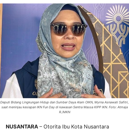
Deputi Bidang Lingkungan Hidup dan Sumber Daya Alam OIKN, Myrna Asnawati Safitri,
saat meninjau kesiapan IKN Fun Day di kawasan Sentra Massa KIPP IKN. Foto: Atmaja
R./MKN
NUSANTARA
– Otorita Ibu Kota Nusantara