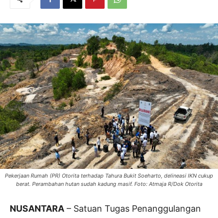
Pekerjaan Rumah (PR) Otorita terhadap Tahura Bukit Soeharto, delineasi IKN cukup
berat. Perambahan hutan sudah kadung masif. Foto: Atmaja R/Dok Otorita
NUSANTARA
– Satuan Tugas Penanggulangan