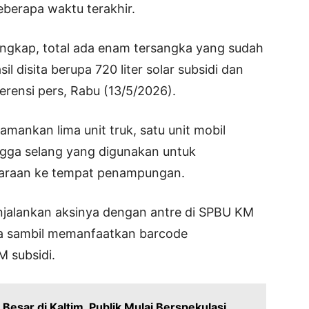
eberapa waktu terakhir.
 ungkap, total ada enam tersangka yang sudah
l disita berupa 720 liter solar subsidi dan
nferensi pers, Rabu (13/5/2026).
gamankan lima unit truk, satu unit mobil
ingga selang yang digunakan untuk
araan ke tempat penampungan.
njalankan aksinya dengan antre di SPBU KM
a sambil memanfaatkan barcode
 subsidi.
Besar di Kaltim, Publik Mulai Berspekulasi