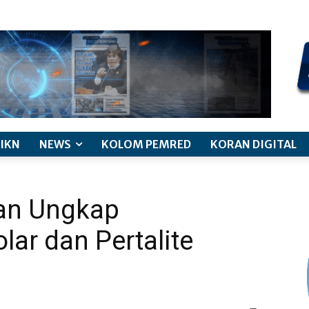
kode etik jurnalistik
pemberitaan anak
pedoman siber
discl
IKN
NEWS
KOLOM PEMRED
KORAN DIGITAL
pan Ungkap
ar dan Pertalite