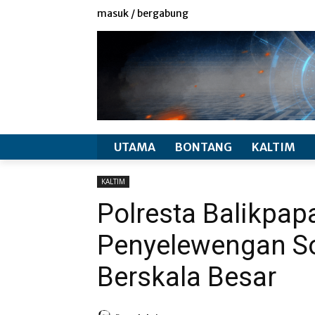
redaksi
info produk
masuk / bergabung
UTAMA
BONTANG
KALTIM
KALTIM
Polresta Balikpa
Penyelewengan Sol
Berskala Besar