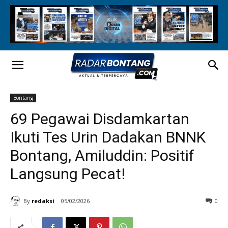
Bontang
69 Pegawai Disdamkartan
Ikuti Tes Urin Dadakan BNNK
Bontang, Amiluddin: Positif
Langsung Pecat!
By
redaksi
05/02/2026
0