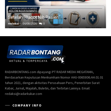
KOLOM AGUS SUSANTO
Setelah “Bacot Nih Pasien”
redaksi
-
06/08/2026
0
r
RADARBONTANG.com dipayungi PT RADAR MEDIA MEGATAMA,
Berdasarkan Keputusan Menkumham Nomor AHU-0065806.AH.01.01
tahun 2021, dengan aktivitas Perusahaan Pers, Penerbitan Surat
Kabar, Jurnal, Majalah, Buletin, dan Terbitan Lainnya. Email:
redaksi@radarkukar.com
COMPANY INFO