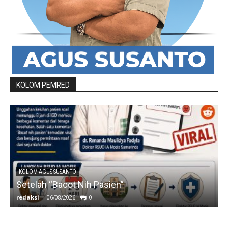
KOLOM PEMRED
KOLOM AGUS SUSANTO
Setelah “Bacot Nih Pasien”
redaksi
-
06/08/2026
0
r