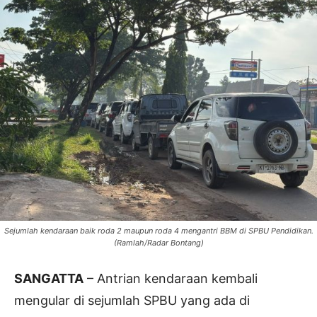
Sejumlah kendaraan baik roda 2 maupun roda 4 mengantri BBM di SPBU Pendidikan.
(Ramlah/Radar Bontang)
SANGATTA
– Antrian kendaraan kembali
mengular di sejumlah SPBU yang ada di