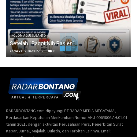
KOLOM AGUS SUSANTO
Setelah “Bacot Nih Pasien”
redaksi
-
06/08/2026
0
r
RADARBONTANG.com dipayungi PT RADAR MEDIA MEGATAMA,
Berdasarkan Keputusan Menkumham Nomor AHU-0065806.AH.01.01
tahun 2021, dengan aktivitas Perusahaan Pers, Penerbitan Surat
Kabar, Jurnal, Majalah, Buletin, dan Terbitan Lainnya. Email: