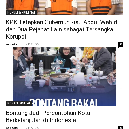
HUKUM & KRIMINAL
KPK Tetapkan Gubernur Riau Abdul Wahid
dan Dua Pejabat Lain sebagai Tersangka
Korupsi
redaksi
-
05/11/2025
0
KORAN DIGITAL
Bontang Jadi Percontohan Kota
Berkelanjutan di Indonesia
redaksi
-
05/11/2025
0