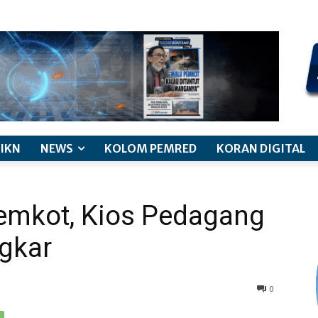
kode etik jurnalistik
pemberitaan anak
pedoman siber
discl
IKN
NEWS
KOLOM PEMRED
KORAN DIGITAL
Pemkot, Kios Pedagang
gkar
0