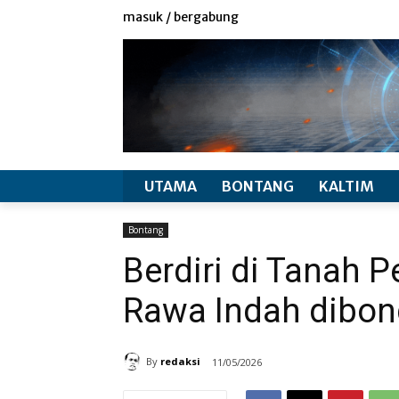
redaksi
info produk
masuk / bergabung
UTAMA
BONTANG
KALTIM
Bontang
Berdiri di Tanah 
Rawa Indah dibon
By
redaksi
11/05/2026