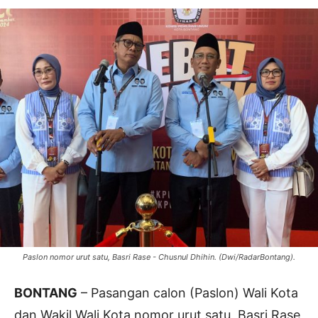
Paslon nomor urut satu, Basri Rase - Chusnul Dhihin. (Dwi/RadarBontang).
BONTANG
– Pasangan calon (Paslon) Wali Kota
dan Wakil Wali Kota nomor urut satu, Basri Rase