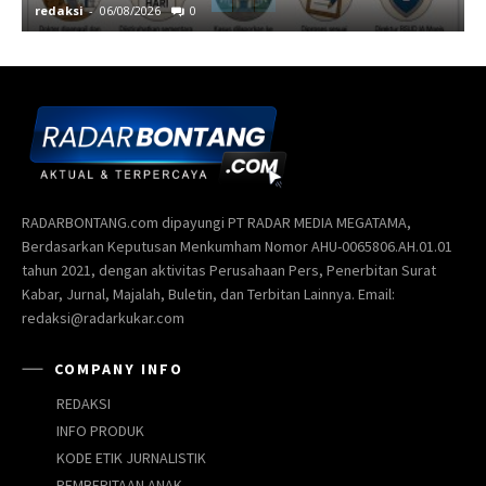
redaksi
-
06/08/2026
0
r
RADARBONTANG.com dipayungi PT RADAR MEDIA MEGATAMA,
Berdasarkan Keputusan Menkumham Nomor AHU-0065806.AH.01.01
tahun 2021, dengan aktivitas Perusahaan Pers, Penerbitan Surat
Kabar, Jurnal, Majalah, Buletin, dan Terbitan Lainnya. Email:
redaksi@radarkukar.com
COMPANY INFO
REDAKSI
INFO PRODUK
KODE ETIK JURNALISTIK
PEMBERITAAN ANAK