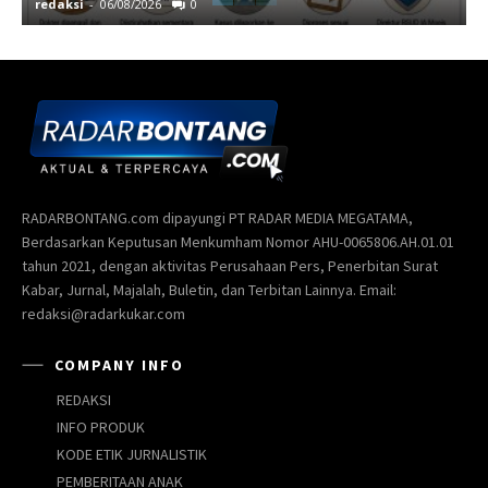
redaksi
-
06/08/2026
0
r
RADARBONTANG.com dipayungi PT RADAR MEDIA MEGATAMA,
Berdasarkan Keputusan Menkumham Nomor AHU-0065806.AH.01.01
tahun 2021, dengan aktivitas Perusahaan Pers, Penerbitan Surat
Kabar, Jurnal, Majalah, Buletin, dan Terbitan Lainnya. Email:
redaksi@radarkukar.com
COMPANY INFO
REDAKSI
INFO PRODUK
KODE ETIK JURNALISTIK
PEMBERITAAN ANAK