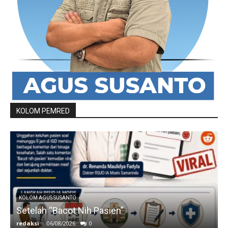
KOLOM PEMRED
KOLOM AGUS SUSANTO
Setelah “Bacot Nih Pasien”
redaksi
-
06/08/2026
0
r