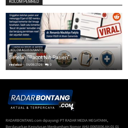
RADARBONTANG.com dipayungi PT RADAR MEDIA MEGATAMA,
Berdasarkan Keputusan Menkumham Nomor AHU-0065806.AH.01.01