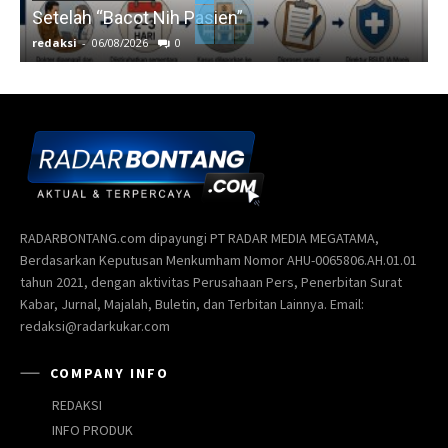
Setelah “Bacot Nih Pasien”
redaksi
-
06/08/2026
0
r
RADARBONTANG.com dipayungi PT RADAR MEDIA MEGATAMA,
Berdasarkan Keputusan Menkumham Nomor AHU-0065806.AH.01.01
tahun 2021, dengan aktivitas Perusahaan Pers, Penerbitan Surat
Kabar, Jurnal, Majalah, Buletin, dan Terbitan Lainnya. Email:
redaksi@radarkukar.com
COMPANY INFO
REDAKSI
INFO PRODUK