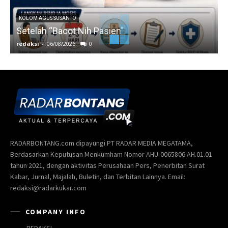
KOLOM AGUS SUSANTO
Setelah “Bacot Nih Pasien”
redaksi
-
06/08/2026
0
r
RADARBONTANG.com dipayungi PT RADAR MEDIA MEGATAMA,
Berdasarkan Keputusan Menkumham Nomor AHU-0065806.AH.01.01
tahun 2021, dengan aktivitas Perusahaan Pers, Penerbitan Surat
Kabar, Jurnal, Majalah, Buletin, dan Terbitan Lainnya. Email:
redaksi@radarkukar.com
COMPANY INFO
REDAKSI