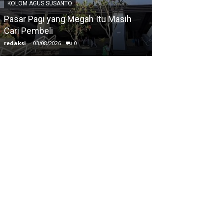
KOLOM AGUS SUSANTO
KOLOM AGUS SUS
Pasar Pagi yang Megah Itu Masih
Cari Pembeli
Ketika Mata Tu
redaksi
-
03/08/2026
0
redaksi
-
03/08/2026