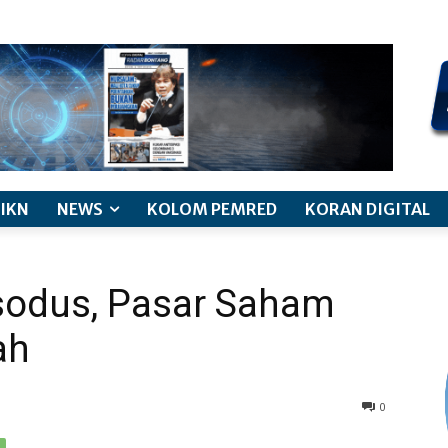
kode etik jurnalistik
pemberitaan anak
pedoman siber
discl
IKN
NEWS
KOLOM PEMRED
KORAN DIGITAL
ksodus, Pasar Saham
ah
0