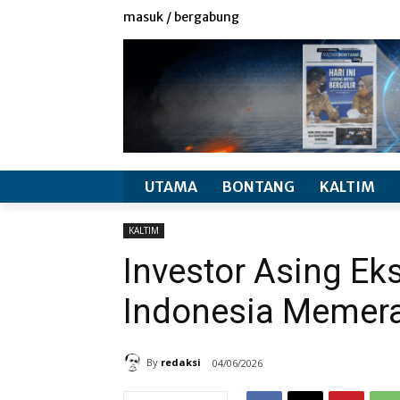
redaksi
info produk
masuk / bergabung
UTAMA
BONTANG
KALTIM
KALTIM
Investor Asing E
Indonesia Memer
By
redaksi
04/06/2026