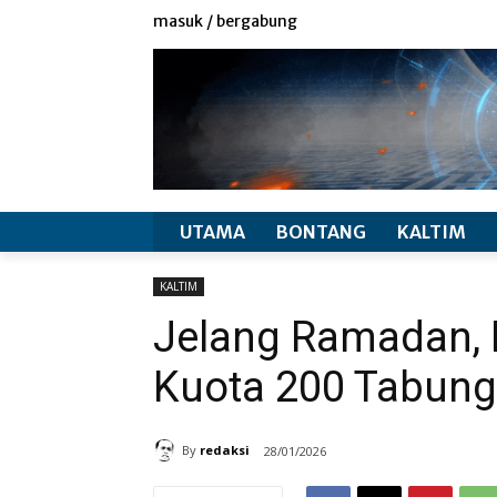
redaksi
info produk
masuk / bergabung
UTAMA
BONTANG
KALTIM
KALTIM
Jelang Ramadan,
Kuota 200 Tabung
By
redaksi
28/01/2026