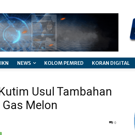
kode etik jurnalistik
pemberitaan anak
pedoman siber
discl
IKN
NEWS
KOLOM PEMRED
KORAN DIGITAL
 Kutim Usul Tambahan
 Gas Melon
0