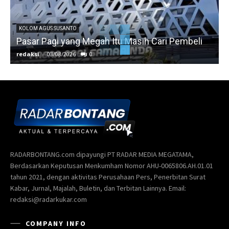
KOLOM AGUS SUSANTO
Pasar Pagi yang Megah Itu Masih Cari Pembeli
redaksi
-
03/08/2026
0
r
RADARBONTANG.com dipayungi PT RADAR MEDIA MEGATAMA,
Berdasarkan Keputusan Menkumham Nomor AHU-0065806.AH.01.01
tahun 2021, dengan aktivitas Perusahaan Pers, Penerbitan Surat
Kabar, Jurnal, Majalah, Buletin, dan Terbitan Lainnya. Email:
redaksi@radarkukar.com
COMPANY INFO