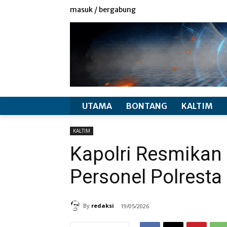
redaksi
info produk
masuk / bergabung
UTAMA
BONTANG
KALTIM
KALTIM
Kapolri Resmikan
Personel Polrest
By
redaksi
19/05/2026