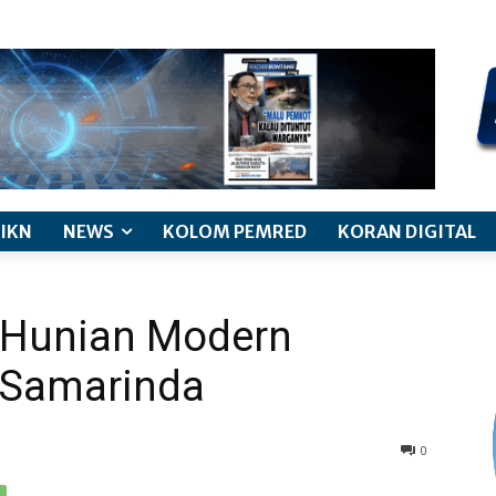
kode etik jurnalistik
pemberitaan anak
pedoman siber
discl
IKN
NEWS
KOLOM PEMRED
KORAN DIGITAL
 Hunian Modern
a Samarinda
0