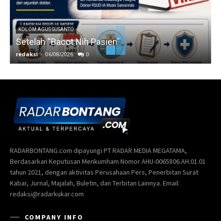
KOLOM AGUS SUSANTO
Setelah “Bacot Nih Pasien”
redaksi
-
06/08/2026
0
r