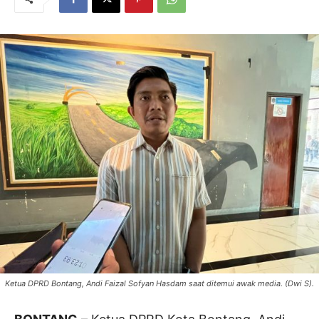
Ketua DPRD Bontang, Andi Faizal Sofyan Hasdam saat ditemui awak media. (Dwi S).