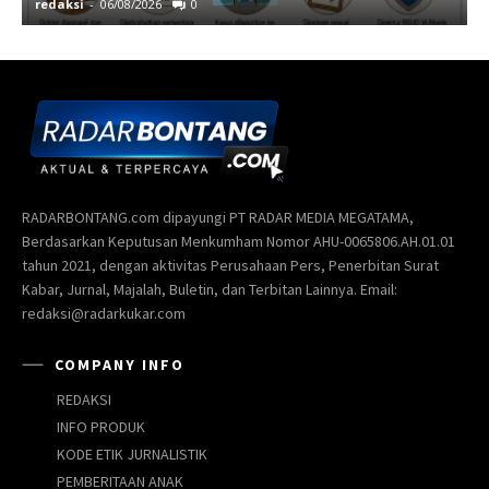
redaksi
-
06/08/2026
0
r
RADARBONTANG.com dipayungi PT RADAR MEDIA MEGATAMA,
Berdasarkan Keputusan Menkumham Nomor AHU-0065806.AH.01.01
tahun 2021, dengan aktivitas Perusahaan Pers, Penerbitan Surat
Kabar, Jurnal, Majalah, Buletin, dan Terbitan Lainnya. Email:
redaksi@radarkukar.com
COMPANY INFO
REDAKSI
INFO PRODUK
KODE ETIK JURNALISTIK
PEMBERITAAN ANAK