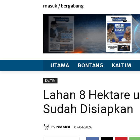
redaksi
info produk
masuk / bergabung
UTAMA
BONTANG
KALTIM
KALTIM
Lahan 8 Hektare u
Sudah Disiapkan
By
redaksi
07/04/2026