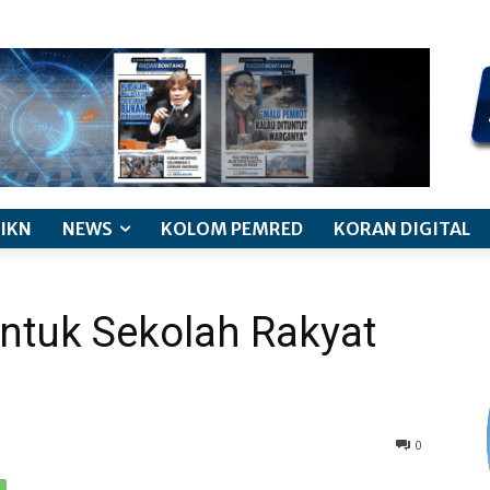
kode etik jurnalistik
pemberitaan anak
pedoman siber
discl
IKN
NEWS
KOLOM PEMRED
KORAN DIGITAL
ntuk Sekolah Rakyat
0