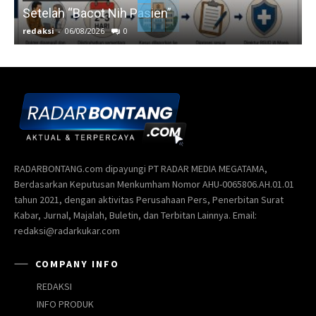
Setelah “Bacot Nih Pasien”
redaksi
-
06/08/2026
0
r
RADARBONTANG.com dipayungi PT RADAR MEDIA MEGATAMA,
Berdasarkan Keputusan Menkumham Nomor AHU-0065806.AH.01.01
tahun 2021, dengan aktivitas Perusahaan Pers, Penerbitan Surat
Kabar, Jurnal, Majalah, Buletin, dan Terbitan Lainnya. Email:
redaksi@radarkukar.com
COMPANY INFO
REDAKSI
INFO PRODUK