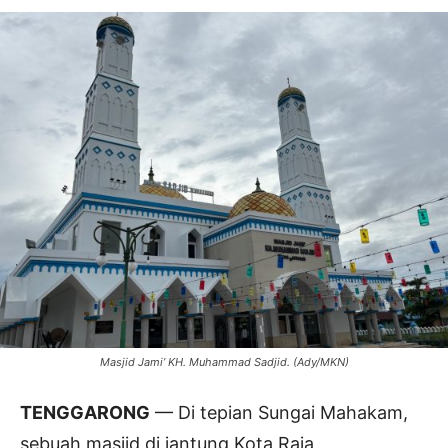
Masjid Jami’ KH. Muhammad Sadjid. (Ady/MKN)
TENGGARONG
— Di tepian Sungai Mahakam,
sebuah masjid di jantung Kota Raja