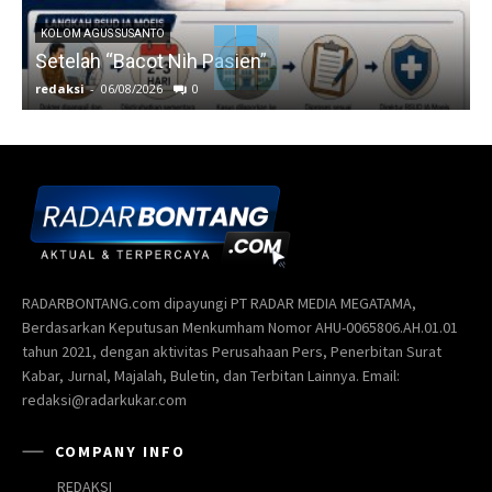
KOLOM AGUS SUSANTO
Setelah “Bacot Nih Pasien”
redaksi
-
06/08/2026
0
r
RADARBONTANG.com dipayungi PT RADAR MEDIA MEGATAMA,
Berdasarkan Keputusan Menkumham Nomor AHU-0065806.AH.01.01
tahun 2021, dengan aktivitas Perusahaan Pers, Penerbitan Surat
Kabar, Jurnal, Majalah, Buletin, dan Terbitan Lainnya. Email:
redaksi@radarkukar.com
COMPANY INFO
REDAKSI