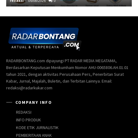
redaksi
-
06/08/2026
0
r
RADARBONTANG.com dipayungi PT RADAR MEDIA MEGATAMA,
Berdasarkan Keputusan Menkumham Nomor AHU-0065806.AH.01.01
tahun 2021, dengan aktivitas Perusahaan Pers, Penerbitan Surat
Kabar, Jurnal, Majalah, Buletin, dan Terbitan Lainnya. Email:
redaksi@radarkukar.com
COMPANY INFO
REDAKSI
INFO PRODUK
KODE ETIK JURNALISTIK
PEMBERITAAN ANAK