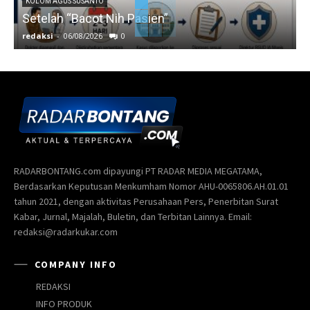
KOLOM AGUS SUSANTO
Setelah “Bacot Nih Pasien”
redaksi
-
06/08/2026
0
r
RADARBONTANG.com dipayungi PT RADAR MEDIA MEGATAMA,
Berdasarkan Keputusan Menkumham Nomor AHU-0065806.AH.01.01
tahun 2021, dengan aktivitas Perusahaan Pers, Penerbitan Surat
Kabar, Jurnal, Majalah, Buletin, dan Terbitan Lainnya. Email:
redaksi@radarkukar.com
COMPANY INFO
REDAKSI
INFO PRODUK