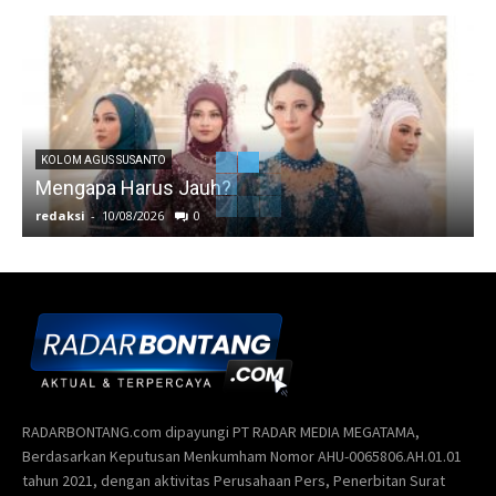
KOLOM AGUS SUSANTO
Mengapa Harus Jauh?
J
redaksi
-
10/08/2026
0
r
RADARBONTANG.com dipayungi PT RADAR MEDIA MEGATAMA,
Berdasarkan Keputusan Menkumham Nomor AHU-0065806.AH.01.01
tahun 2021, dengan aktivitas Perusahaan Pers, Penerbitan Surat