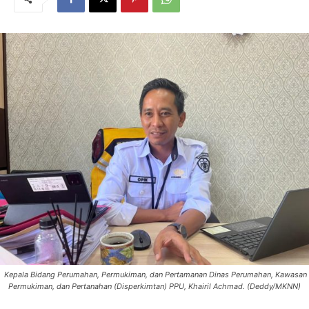
Kepala Bidang Perumahan, Permukiman, dan Pertamanan Dinas Perumahan, Kawasan
Permukiman, dan Pertanahan (Disperkimtan) PPU, Khairil Achmad. (Deddy/MKNN)