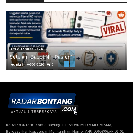
KOLOM AGUS SUSANTO
Setelah “Bacot Nih Pasien”
redaksi
-
06/08/2026
0
r
RADARBONTANG.com dipayungi PT RADAR MEDIA MEGATAMA,
Berdasarkan Keputusan Menkumham Nomor AHU-0065806.AH.01.01