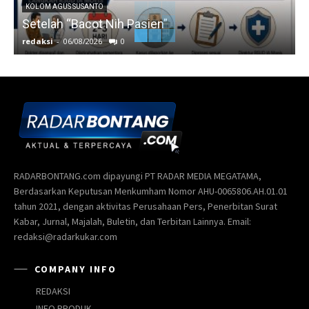
KOLOM AGUS SUSANTO
Setelah “Bacot Nih Pasien”
redaksi
-
06/08/2026
0
r
RADARBONTANG.com dipayungi PT RADAR MEDIA MEGATAMA,
Berdasarkan Keputusan Menkumham Nomor AHU-0065806.AH.01.01
tahun 2021, dengan aktivitas Perusahaan Pers, Penerbitan Surat
Kabar, Jurnal, Majalah, Buletin, dan Terbitan Lainnya. Email:
redaksi@radarkukar.com
COMPANY INFO
REDAKSI
INFO PRODUK