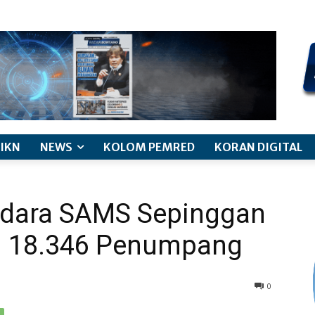
kode etik jurnalistik
pemberitaan anak
pedoman siber
discl
IKN
NEWS
KOLOM PEMRED
KORAN DIGITAL
ndara SAMS Sepinggan
i 18.346 Penumpang
0