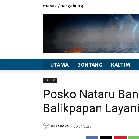
redaksi
info produk
masuk / bergabung
UTAMA
BONTANG
KALTIM
KALTIM
Posko Nataru Ba
Balikpapan Layan
By
redaksi
05/01/2026