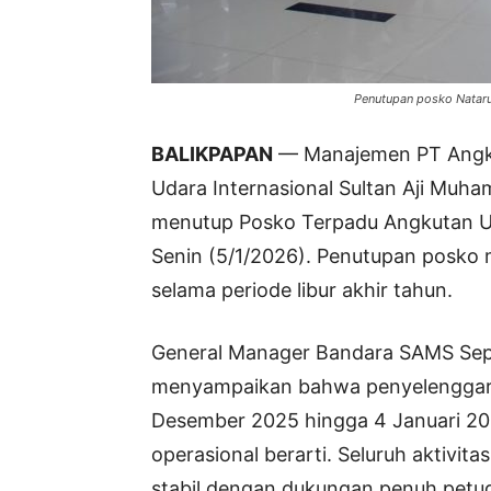
Penutupan posko Natar
BALIKPAPAN
— Manajemen PT Angka
Udara Internasional Sultan Aji Muh
menutup Posko Terpadu Angkutan U
Senin (5/1/2026). Penutupan posko 
selama periode libur akhir tahun.
General Manager Bandara SAMS Sep
menyampaikan bahwa penyelenggara
Desember 2025 hingga 4 Januari 202
operasional berarti. Seluruh aktivi
stabil dengan dukungan penuh petuga