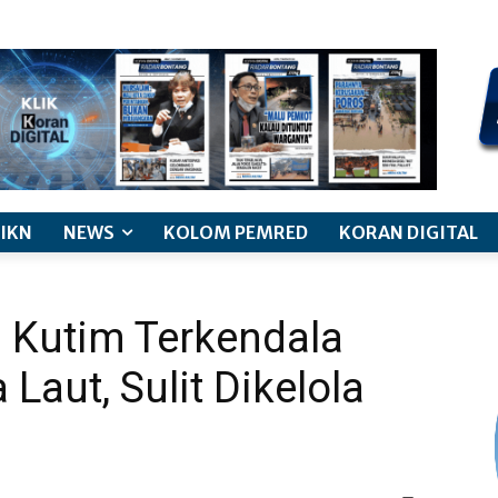
kode etik jurnalistik
pemberitaan anak
pedoman siber
discl
IKN
NEWS
KOLOM PEMRED
KORAN DIGITAL
 Kutim Terkendala
 Laut, Sulit Dikelola