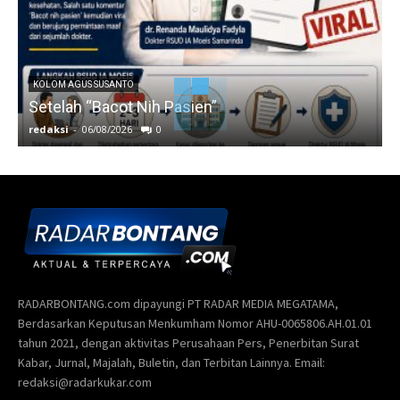
KOLOM AGUS SUSANTO
Setelah “Bacot Nih Pasien”
redaksi
-
06/08/2026
0
r
RADARBONTANG.com dipayungi PT RADAR MEDIA MEGATAMA,
Berdasarkan Keputusan Menkumham Nomor AHU-0065806.AH.01.01
tahun 2021, dengan aktivitas Perusahaan Pers, Penerbitan Surat
Kabar, Jurnal, Majalah, Buletin, dan Terbitan Lainnya. Email:
redaksi@radarkukar.com