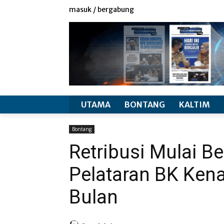
redaksi
info produk
masuk / bergabung
UTAMA
BONTANG
KALTIM
Bontang
Retribusi Mulai Be
Pelataran BK Kena
Bulan