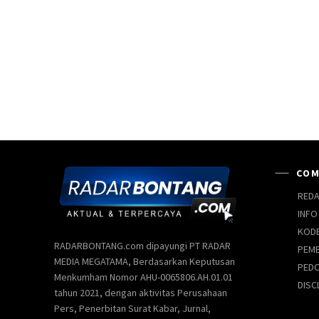
COM
REDA
INFO
KODE
RADARBONTANG.com dipayungi PT RADAR
PEMB
MEDIA MEGATAMA, Berdasarkan Keputusan
PEDO
Menkumham Nomor AHU-0065806.AH.01.01
DISC
tahun 2021, dengan aktivitas Perusahaan
Pers, Penerbitan Surat Kabar, Jurnal,