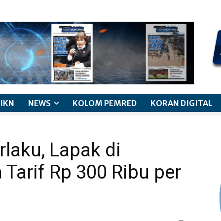
kode etik jurnalistik
pemberitaan anak
pedoman siber
discl
IKN
NEWS
KOLOM PEMRED
KORAN DIGITAL
rlaku, Lapak di
 Tarif Rp 300 Ribu per