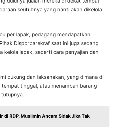
ang dulunya jualan mereka di dekat tempat
endaraan seutuhnya yang nanti akan dikelola
ibu per lapak, pedagang mendapatkan
h. Pihak Disporparekraf saat ini juga sedang
 kelola lapak, seperti cara penyajian dan
ami dukung dan laksanakan, yang dimana di
an tempat tinggal, atau menambah barang
 tutupnya.
r di RDP, Muslimin Ancam Sidak Jika Tak