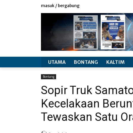
redaksi
info produk
masuk / bergabung
UTAMA
BONTANG
KALTIM
Bontang
Sopir Truk Samat
Kecelakaan Berun
Tewaskan Satu O