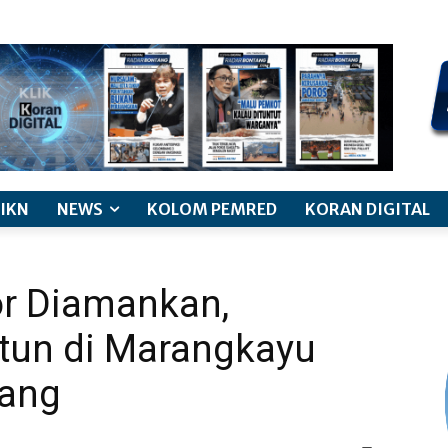
kode etik jurnalistik
pemberitaan anak
pedoman siber
discl
IKN
NEWS
KOLOM PEMRED
KORAN DIGITAL
or Diamankan,
tun di Marangkayu
rang