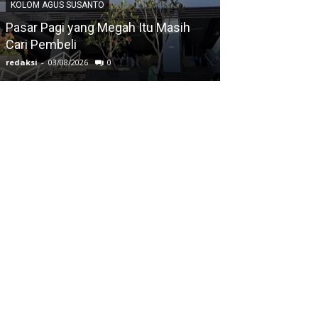
KOLOM AGUS SUSANTO
KOLOM AGUS SUS
Pasar Pagi yang Megah Itu Masih
Cari Pembeli
Ketika Mata Tu
redaksi
-
03/08/2026
0
redaksi
-
03/08/2026