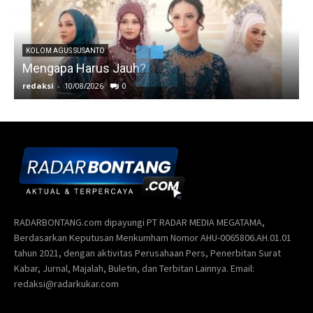
KOLOM AGUS SUSANTO
Mengapa Harus Jauh?
J
redaksi
-
10/08/2026
0
r
RADARBONTANG.com dipayungi PT RADAR MEDIA MEGATAMA,
Berdasarkan Keputusan Menkumham Nomor AHU-0065806.AH.01.01
tahun 2021, dengan aktivitas Perusahaan Pers, Penerbitan Surat
Kabar, Jurnal, Majalah, Buletin, dan Terbitan Lainnya. Email:
redaksi@radarkukar.com