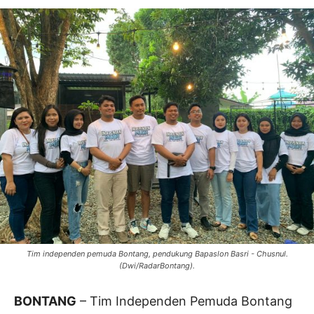
Tim independen pemuda Bontang, pendukung Bapaslon Basri - Chusnul.
(Dwi/RadarBontang).
BONTANG
– Tim Independen Pemuda Bontang