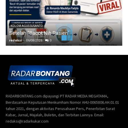
KOLOM AGUS SUSANTO
Setelah “Bacot Nih Pasien”
redaksi
-
06/08/2026
0
r
RADARBONTANG.com dipayungi PT RADAR MEDIA MEGATAMA,
Berdasarkan Keputusan Menkumham Nomor AHU-0065806.AH.01.01
tahun 2021, dengan aktivitas Perusahaan Pers, Penerbitan Surat
Kabar, Jurnal, Majalah, Buletin, dan Terbitan Lainnya. Email:
redaksi@radarkukar.com